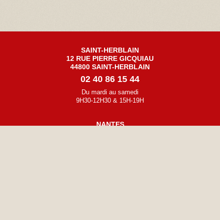
SAINT-HERBLAIN
12 RUE PIERRE GICQUIAU
44800 SAINT-HERBLAIN
02 40 86 15 44
Du mardi au samedi
9H30-12H30 & 15H-19H
NANTES
32 BOULEVARD GUSTAVE ROCH
44200 NANTES
02 40 47 86 75
Du mardi au samedi
10h-12h30 & 14h30-19h
L'ABUS D'ALCOOL EST DANGEREUX POUR LA SANTÉ - LE DOMAINE DU
VIGNERON - VINS, ALCOOLS ET SPIRITUEUX
CONTACT
MENTIONS LÉGALES