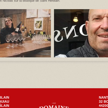
t Nicolas sur la boutique de Saint Herblain.
BLAIN
NANT
QUIAU
32 B
BLAIN
4420