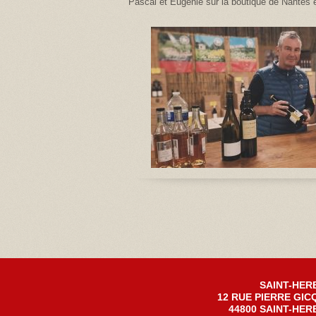
Pascal et Eugénie sur la boutique de Nantes e
SAINT-HER
12 RUE PIERRE GIC
44800 SAINT-HER