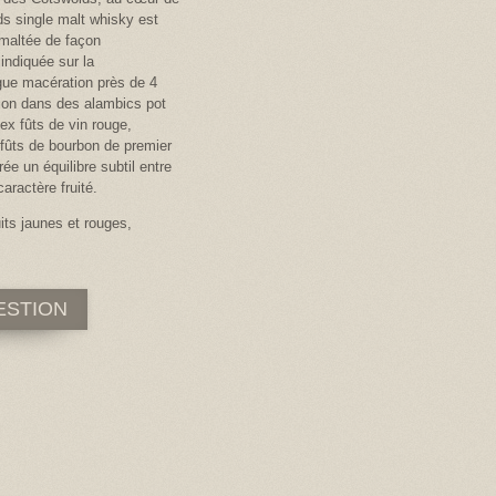
s single malt whisky est
 maltée de façon
 indiquée sur la
gue macération près de 4
ation dans des alambics pot
ex fûts de vin rouge,
 fûts de bourbon de premier
e un équilibre subtil entre
aractère fruité.
its jaunes et rouges,
ESTION