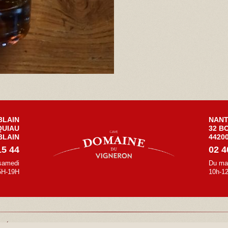
BLAIN
NANT
QUIAU
32 B
BLAIN
4420
15 44
02 4
samedi
Du ma
5H-19H
10h-1
TÉ - LE DOMAINE DU VIGNERON - VINS, ALCOOLS ET SPIRITUEUX