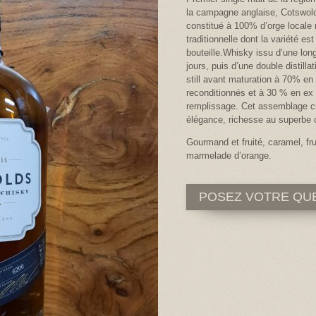
la campagne anglaise, Cotswold
constitué à 100% d’orge locale
traditionnelle dont la variété est
bouteille.Whisky issu d’une lon
jours, puis d’une double distill
still avant maturation à 70% en 
reconditionnés et à 30 % en ex
remplissage. Cet assemblage cré
élégance, richesse au superbe c
Gourmand et fruité, caramel, fru
marmelade d’orange.
POSEZ VOTRE QU