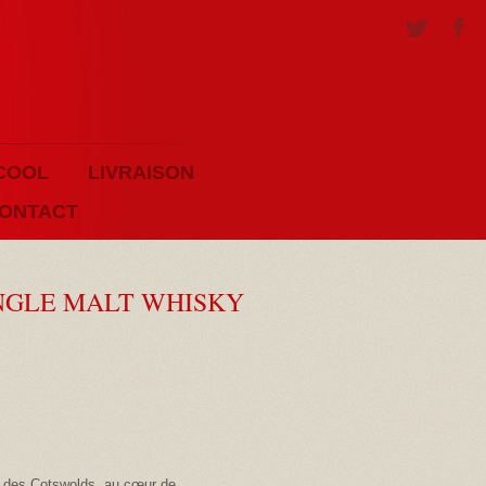
COOL
LIVRAISON
ONTACT
NGLE MALT WHISKY
on des Cotswolds, au cœur de