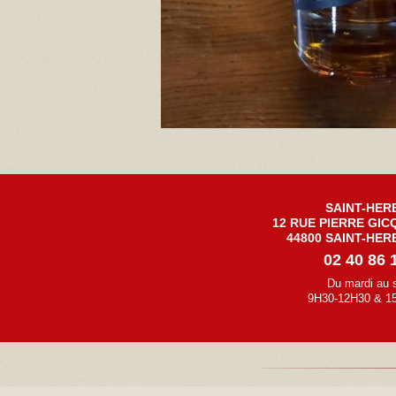
SAINT-HER
12 RUE PIERRE GIC
44800 SAINT-HER
02 40 86 
Du mardi au 
9H30-12H30 & 1
L'ABUS D'ALCOOL EST DANGEREUX POUR LA SAN