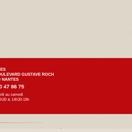
ES
OULEVARD GUSTAVE ROCH
0 NANTES
0 47 86 75
rdi au samedi
2h30 & 14h30-19h
CONTACT
MENTIONS LÉGALES