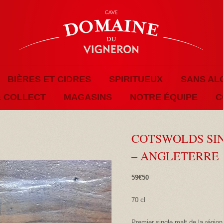
BIÈRES ET CIDRES
SPIRITUEUX
SANS AL
& COLLECT
MAGASINS
NOTRE ÉQUIPE
C
COTSWOLDS SI
– ANGLETERRE
59€50
70 cl
Premier single malt de la régi