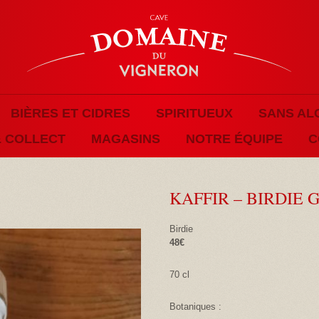
BIÈRES ET CIDRES
SPIRITUEUX
SANS AL
& COLLECT
MAGASINS
NOTRE ÉQUIPE
C
KAFFIR – BIRDIE 
Birdie
48€
70 cl
Botaniques :