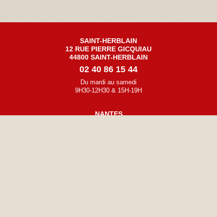
SAINT-HERBLAIN
12 RUE PIERRE GICQUIAU
44800 SAINT-HERBLAIN
02 40 86 15 44
Du mardi au samedi
9H30-12H30 & 15H-19H
NANTES
32 BOULEVARD GUSTAVE ROCH
44200 NANTES
02 40 47 86 75
Du mardi au samedi
10h-12h30 & 14h30-19h
L'ABUS D'ALCOOL EST DANGEREUX POUR LA SANTÉ - LE DOMAINE DU
VIGNERON - VINS, ALCOOLS ET SPIRITUEUX
CONTACT
MENTIONS LÉGALES